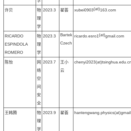
学
(at)
许贝
物
2023.3
翟荟
xubei0903
163.com
理
学
Bartek
(at)
RICARDO
物
2023.3
ricardo.esro1
gmail.com
Czech
ESPINDOLA
理
ROMERO
学
陈怡
网
2023.7
王小
chenyi2023(at)tsinghua.edu.c
络
云
空
间
安
全
王韩腾
物
2023.9
翟荟
hantengwang.physics(at)gmai
理
学