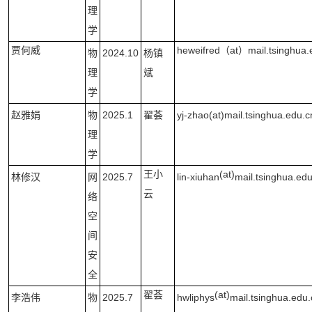
理
学
贾何威
heweifred
（at）
mail.tsinghua.
物
2024.10
杨镇
理
斌
学
赵雅娟
物
2025.1
翟荟
yj-zhao(at)mail.tsinghua.edu.c
理
学
王小
(at)
林修汉
网
2025.7
lin-xiuhan
mail.tsinghua.ed
云
络
空
间
安
全
翟荟
(at)
李浩伟
物
2025.7
hwliphys
mail.tsinghua.edu.