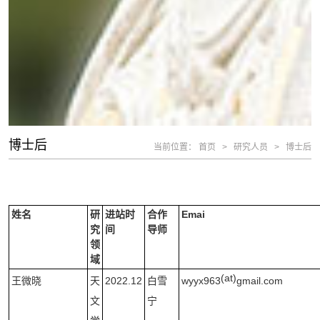
博士后
当前位置：
首页
>
研究人员
>
博士后
姓名
研
进站时
合作
Emai
究
间
导师
领
域
(at)
王微晓
天
2022.12
白雪
wyyx963
gmail.com
文
宁